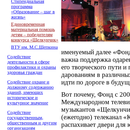
Стипендиальная
программа
«Образование – шаг в
жизнь»
Единовременная
материальная помощь
детям – победителям
конкурса «Щелкунчик»
ВТУ им. М.С.Щепкина
именуемый далее «Фонд
Содействие
важна поддержка одарен
деятельности в сфере
его творческого пути и
профилактики и охраны
здоровья граждан
дарованиям в различных
идти по дороге в будущ
Содействие охране и
должному содержанию
зданий, имеющих
Вот почему, Фонд с 200
историческое и
Международном телеви
культурное значение
музыкантов «Щелкунчик
Cодействие
(ежегодно) телеканал «
государственным,
общественным и другим
распахивает двери для 
организациям