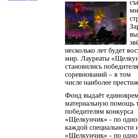
съ
мн
ст
За
вы
зв
несколько лет будет во
мир. Лауреаты «Щелкун
становились победител
соревнований – в том
числе наиболее прести
Фонд выдаёт единовре
материальную помощь 
победителям конкурса
«Щелкунчик» - по одно
каждой специальности и
«Щелкунчик» - по одно