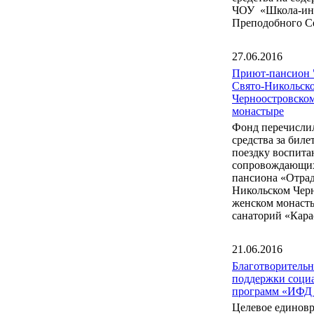
ЧОУ «Школа-инт
Преподобного С
27.06.2016
Приют-пансион 
Свято-Никольск
Черноостровско
монастыре
Фонд перечисли
средства за бил
поездку воспита
сопровождающих
пансиона «Отрад
Никольском Чер
женском монаст
санаторий «Кара
21.06.2016
Благотворитель
поддержки соци
программ «ИФД
Целевое единов