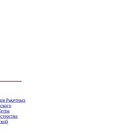
мия Ракетных
еского
Петра
стерства
ской