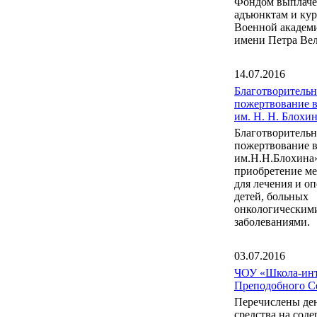
Фондом выплаче
адъюнктам и ку
Военной акаде
имени Петра Вел
14.07.2016
Благотворительн
пожертвование 
им. Н. Н. Блох
Благотворительн
пожертвование 
им.Н.Н.Блохина
приобретение м
для лечения и о
детей, больных
онкологическим
заболеваниями.
03.07.2016
ЧОУ «Школа-инт
Преподобного С
Перечислены де
средства на сод