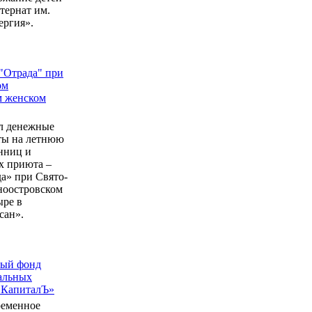
ернат им.
ергия».
"Отрада" при
ом
м женском
л денежные
еты на летнюю
нниц и
 приюта –
а» при Свято-
ноостровском
ыре в
сан».
ный фонд
альных
 КапиталЪ»
ременное