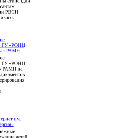
ны стипендии
рсантам
мии РВСН
икого.
ое
в ГУ «РОНЦ
ина» РАМН
ое
в ГУ «РОНЦ
» РАМН на
едикаментов
перирования
и
ернат им.
ергия»
нежные
ержание детей