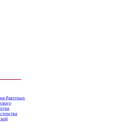
мия Ракетных
еского
Петра
стерства
ской