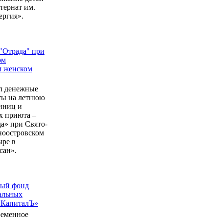
ернат им.
ергия».
"Отрада" при
ом
м женском
л денежные
еты на летнюю
нниц и
 приюта –
а» при Свято-
ноостровском
ыре в
сан».
ный фонд
альных
 КапиталЪ»
ременное