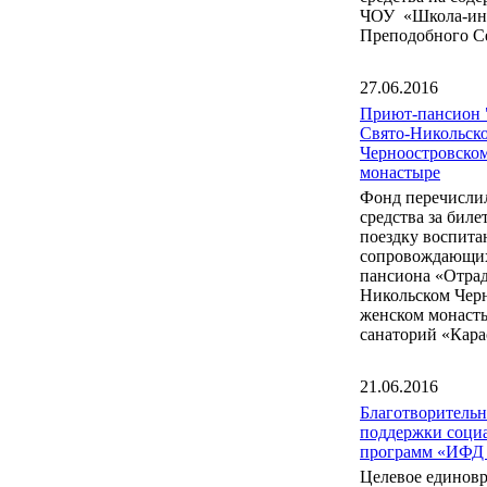
ЧОУ «Школа-инт
Преподобного С
27.06.2016
Приют-пансион 
Свято-Никольск
Черноостровско
монастыре
Фонд перечисли
средства за бил
поездку воспита
сопровождающих
пансиона «Отрад
Никольском Чер
женском монаст
санаторий «Кара
21.06.2016
Благотворитель
поддержки соци
программ «ИФД
Целевое единов