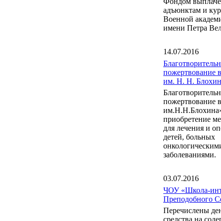
Фондом выплаче
адъюнктам и ку
Военной акаде
имени Петра Вел
14.07.2016
Благотворительн
пожертвование 
им. Н. Н. Блох
Благотворительн
пожертвование 
им.Н.Н.Блохина
приобретение м
для лечения и о
детей, больных
онкологическим
заболеваниями.
03.07.2016
ЧОУ «Школа-инт
Преподобного С
Перечислены де
средства на сод