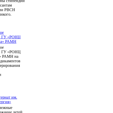
ны стипендии
рсантам
мии РВСН
икого.
ое
в ГУ «РОНЦ
ина» РАМН
ое
в ГУ «РОНЦ
» РАМН на
едикаментов
перирования
и
ернат им.
ергия»
нежные
ержание детей