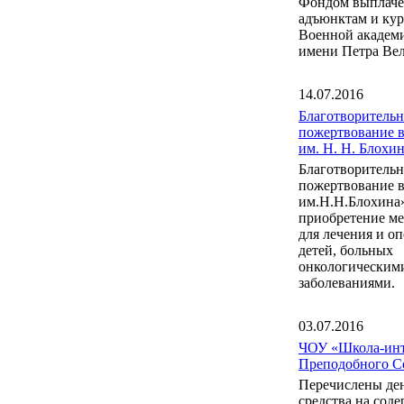
Фондом выплаче
адъюнктам и ку
Военной акаде
имени Петра Вел
14.07.2016
Благотворительн
пожертвование 
им. Н. Н. Блох
Благотворительн
пожертвование 
им.Н.Н.Блохина
приобретение м
для лечения и о
детей, больных
онкологическим
заболеваниями.
03.07.2016
ЧОУ «Школа-инт
Преподобного С
Перечислены де
средства на сод