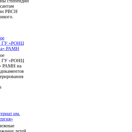
ны стипендии
рсантам
мии РВСН
икого.
ое
в ГУ «РОНЦ
ина» РАМН
ое
в ГУ «РОНЦ
» РАМН на
едикаментов
перирования
и
ернат им.
ергия»
нежные
ержание детей