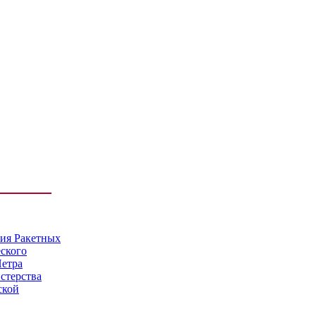
мия Ракетных
еского
Петра
стерства
ской