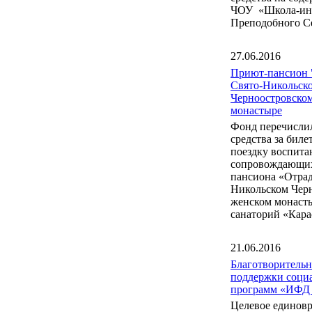
ЧОУ «Школа-инт
Преподобного С
27.06.2016
Приют-пансион 
Свято-Никольск
Черноостровско
монастыре
Фонд перечисли
средства за бил
поездку воспита
сопровождающих
пансиона «Отрад
Никольском Чер
женском монаст
санаторий «Кара
21.06.2016
Благотворитель
поддержки соци
программ «ИФД
Целевое единов