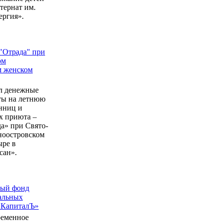
ернат им.
ергия».
"Отрада" при
ом
м женском
л денежные
еты на летнюю
нниц и
 приюта –
а» при Свято-
ноостровском
ыре в
сан».
ный фонд
альных
 КапиталЪ»
ременное