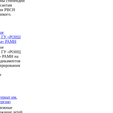
ны стипендии
рсантам
мии РВСН
икого.
ое
в ГУ «РОНЦ
ина» РАМН
ое
в ГУ «РОНЦ
» РАМН на
едикаментов
перирования
и
ернат им.
ергия»
нежные
ержание детей