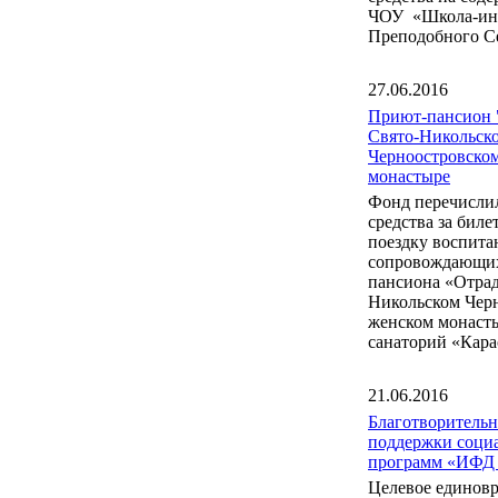
ЧОУ «Школа-инт
Преподобного С
27.06.2016
Приют-пансион 
Свято-Никольск
Черноостровско
монастыре
Фонд перечисли
средства за бил
поездку воспита
сопровождающих
пансиона «Отрад
Никольском Чер
женском монаст
санаторий «Кара
21.06.2016
Благотворитель
поддержки соци
программ «ИФД
Целевое единов