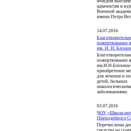
Фондом выплаче
адъюнктам и ку
Военной акаде
имени Петра Вел
14.07.2016
Благотворительн
пожертвование 
им. Н. Н. Блох
Благотворительн
пожертвование 
им.Н.Н.Блохина
приобретение м
для лечения и о
детей, больных
онкологическим
заболеваниями.
03.07.2016
ЧОУ «Школа-инт
Преподобного С
Перечислены де
средства на сод