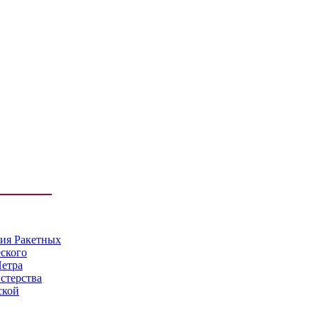
мия Ракетных
еского
Петра
стерства
ской