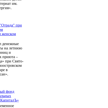
ернат им.
ергия».
"Отрада" при
ом
м женском
л денежные
еты на летнюю
нниц и
 приюта –
а» при Свято-
ноостровском
ыре в
сан».
ный фонд
альных
 КапиталЪ»
ременное