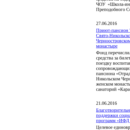
ЧОУ «Школа-инт
Преподобного С
27.06.2016
Приют-пансион 
Свято-Никольск
Черноостровско
монастыре
Фонд перечисли
средства за бил
поездку воспита
сопровождающих
пансиона «Отрад
Никольском Чер
женском монаст
санаторий «Кара
21.06.2016
Благотворитель
поддержки соци
программ «ИФД
Целевое единов