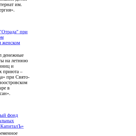
ернат им.
ергия».
"Отрада" при
ом
м женском
л денежные
еты на летнюю
нниц и
 приюта –
а» при Свято-
ноостровском
ыре в
сан».
ный фонд
альных
 КапиталЪ»
ременное