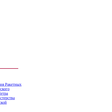
мия Ракетных
еского
Петра
стерства
ской