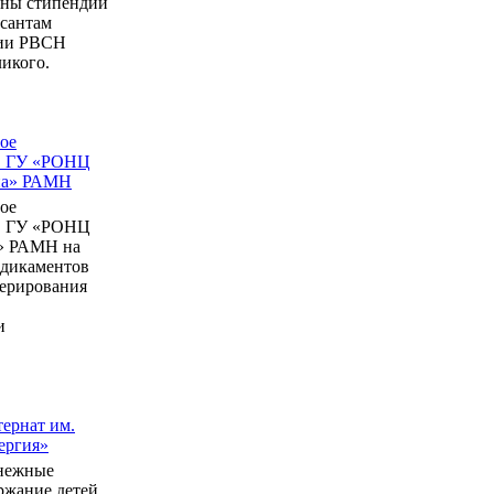
ны стипендии
рсантам
мии РВСН
икого.
ое
в ГУ «РОНЦ
ина» РАМН
ое
в ГУ «РОНЦ
» РАМН на
едикаментов
перирования
и
ернат им.
ергия»
нежные
ержание детей