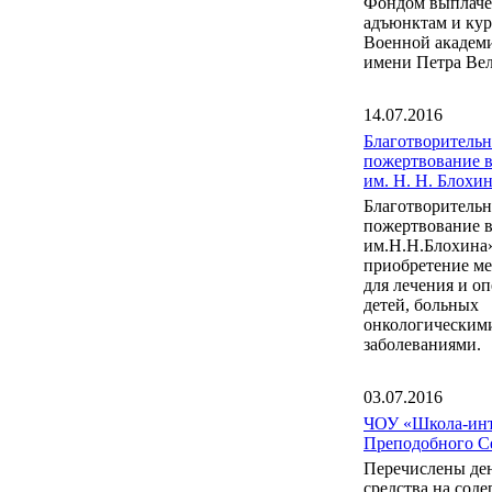
Фондом выплаче
адъюнктам и ку
Военной акаде
имени Петра Вел
14.07.2016
Благотворительн
пожертвование 
им. Н. Н. Блох
Благотворительн
пожертвование 
им.Н.Н.Блохина
приобретение м
для лечения и о
детей, больных
онкологическим
заболеваниями.
03.07.2016
ЧОУ «Школа-инт
Преподобного С
Перечислены де
средства на сод