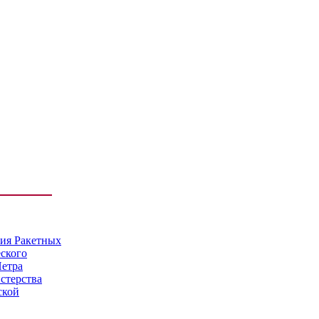
мия Ракетных
еского
Петра
стерства
ской