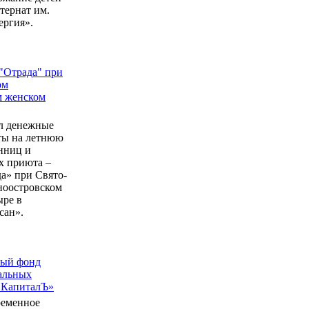
ернат им.
ергия».
"Отрада" при
ом
м женском
л денежные
еты на летнюю
нниц и
 приюта –
а» при Свято-
ноостровском
ыре в
сан».
ный фонд
альных
 КапиталЪ»
ременное