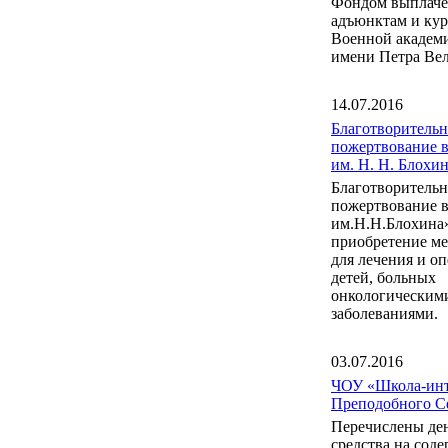
Фондом выплаче
адъюнктам и ку
Военной акаде
имени Петра Вел
14.07.2016
Благотворительн
пожертвование 
им. Н. Н. Блох
Благотворительн
пожертвование 
им.Н.Н.Блохина
приобретение м
для лечения и о
детей, больных
онкологическим
заболеваниями.
03.07.2016
ЧОУ «Школа-инт
Преподобного С
Перечислены де
средства на сод