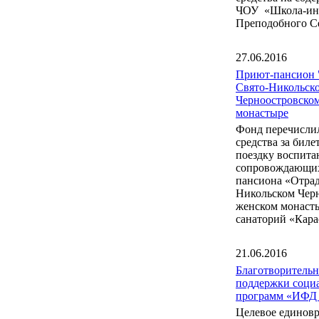
ЧОУ «Школа-инт
Преподобного С
27.06.2016
Приют-пансион 
Свято-Никольск
Черноостровско
монастыре
Фонд перечисли
средства за бил
поездку воспита
сопровождающих
пансиона «Отрад
Никольском Чер
женском монаст
санаторий «Кара
21.06.2016
Благотворитель
поддержки соци
программ «ИФД
Целевое единов