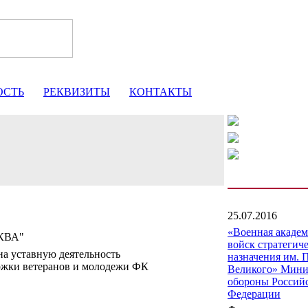
ОСТЬ
РЕКВИЗИТЫ
КОНТАКТЫ
25.07.2016
«Военная акаде
КВА"
войск стратегич
а уставную деятельность
назначения им. 
ржки ветеранов и молодежи ФК
Великого» Мини
обороны Россий
Федерации