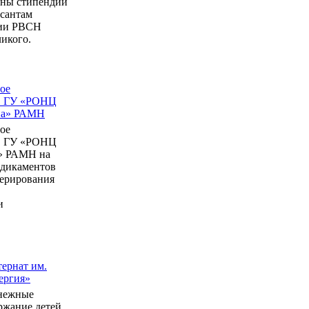
ны стипендии
рсантам
мии РВСН
икого.
ое
в ГУ «РОНЦ
ина» РАМН
ое
в ГУ «РОНЦ
» РАМН на
едикаментов
перирования
и
ернат им.
ергия»
нежные
ержание детей