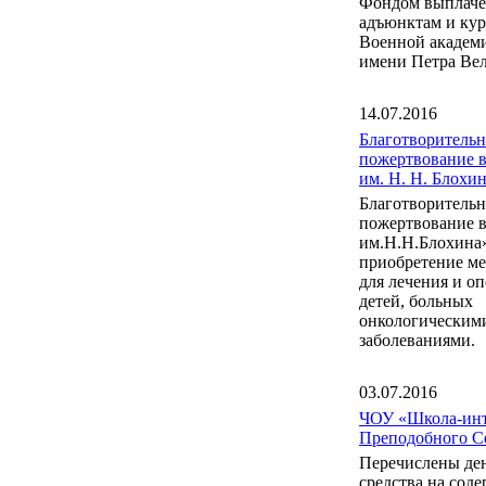
Фондом выплаче
адъюнктам и ку
Военной акаде
имени Петра Вел
14.07.2016
Благотворительн
пожертвование 
им. Н. Н. Блох
Благотворительн
пожертвование 
им.Н.Н.Блохина
приобретение м
для лечения и о
детей, больных
онкологическим
заболеваниями.
03.07.2016
ЧОУ «Школа-инт
Преподобного С
Перечислены де
средства на сод