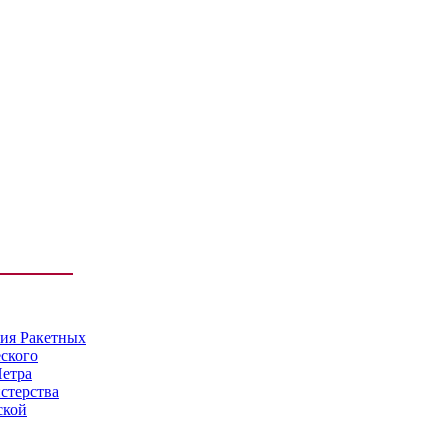
мия Ракетных
еского
Петра
стерства
ской