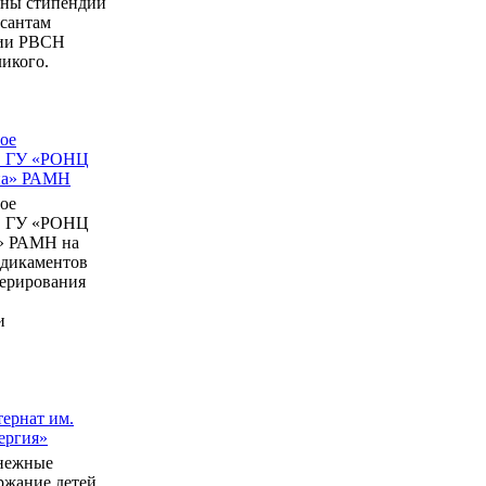
ны стипендии
рсантам
мии РВСН
икого.
ое
в ГУ «РОНЦ
ина» РАМН
ое
в ГУ «РОНЦ
» РАМН на
едикаментов
перирования
и
ернат им.
ергия»
нежные
ержание детей