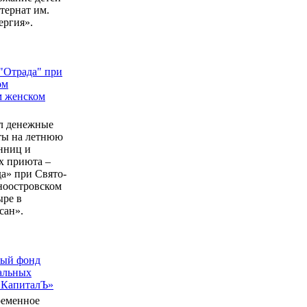
ернат им.
ергия».
"Отрада" при
ом
м женском
л денежные
еты на летнюю
нниц и
 приюта –
а» при Свято-
ноостровском
ыре в
сан».
ный фонд
альных
 КапиталЪ»
ременное