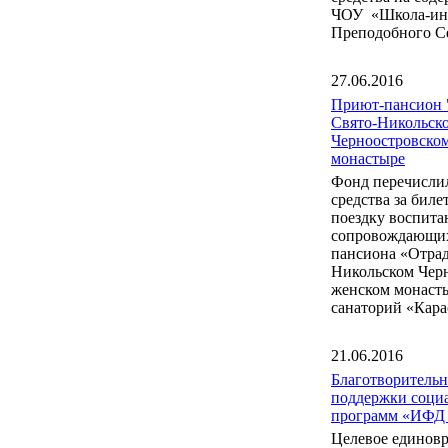
ЧОУ «Школа-инт
Преподобного С
27.06.2016
Приют-пансион 
Свято-Никольск
Черноостровско
монастыре
Фонд перечисли
средства за бил
поездку воспита
сопровождающих
пансиона «Отрад
Никольском Чер
женском монаст
санаторий «Кара
21.06.2016
Благотворитель
поддержки соци
программ «ИФД
Целевое единов