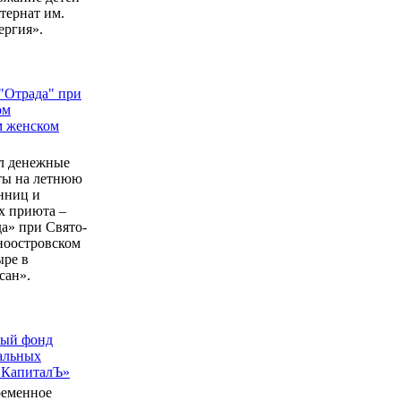
ернат им.
ергия».
"Отрада" при
ом
м женском
л денежные
еты на летнюю
нниц и
 приюта –
а» при Свято-
ноостровском
ыре в
сан».
ный фонд
альных
 КапиталЪ»
ременное