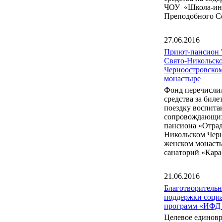
ЧОУ «Школа-инт
Преподобного С
27.06.2016
Приют-пансион 
Свято-Никольск
Черноостровско
монастыре
Фонд перечисли
средства за бил
поездку воспита
сопровождающих
пансиона «Отрад
Никольском Чер
женском монаст
санаторий «Кара
21.06.2016
Благотворитель
поддержки соци
программ «ИФД
Целевое единов