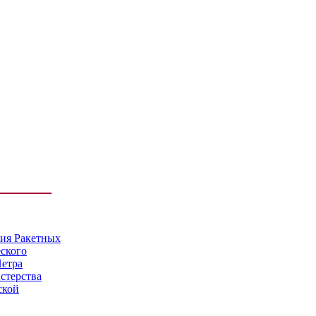
мия Ракетных
еского
Петра
стерства
ской