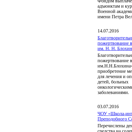
Фондом выплаче
адъюнктам и ку
Военной акаде
имени Петра Вел
14.07.2016
Благотворительн
пожертвование 
им. Н. Н. Блох
Благотворительн
пожертвование 
им.Н.Н.Блохина
приобретение м
для лечения и о
детей, больных
онкологическим
заболеваниями.
03.07.2016
ЧОУ «Школа-инт
Преподобного С
Перечислены де
средства на сод