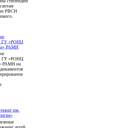
ны стипендии
рсантам
мии РВСН
икого.
ое
в ГУ «РОНЦ
ина» РАМН
ое
в ГУ «РОНЦ
» РАМН на
едикаментов
перирования
и
ернат им.
ергия»
нежные
ержание детей