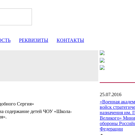
ОСТЬ
РЕКВИЗИТЫ
КОНТАКТЫ
25.07.2016
«Военная акаде
добного Сергия»
войск стратегич
на содержание детей ЧОУ «Школа-
назначения им. 
я».
Великого» Мини
обороны Россий
Федерации