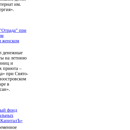
ернат им.
ергия».
"Отрада" при
ом
м женском
л денежные
еты на летнюю
нниц и
 приюта –
а» при Свято-
ноостровском
ыре в
сан».
ный фонд
альных
 КапиталЪ»
ременное