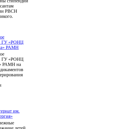
ны стипендии
рсантам
мии РВСН
икого.
ое
в ГУ «РОНЦ
ина» РАМН
ое
в ГУ «РОНЦ
» РАМН на
едикаментов
перирования
и
ернат им.
ергия»
нежные
ержание детей