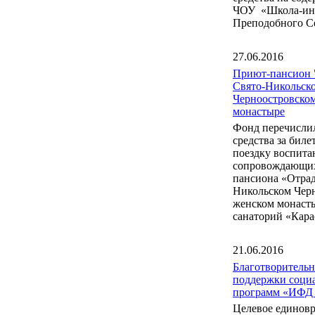
ЧОУ «Школа-инт
Преподобного С
27.06.2016
Приют-пансион 
Свято-Никольск
Черноостровско
монастыре
Фонд перечисли
средства за бил
поездку воспита
сопровождающих
пансиона «Отрад
Никольском Чер
женском монаст
санаторий «Кара
21.06.2016
Благотворитель
поддержки соци
программ «ИФД
Целевое единов