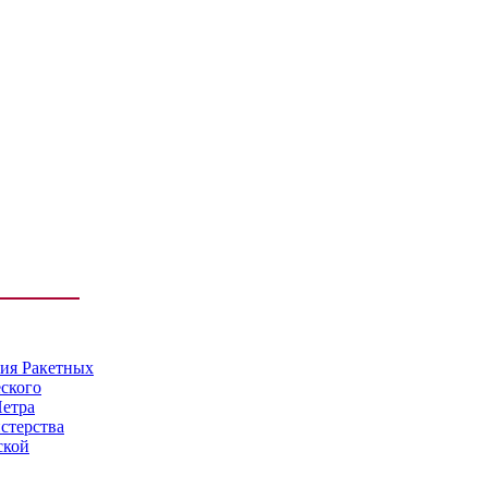
мия Ракетных
еского
Петра
стерства
ской