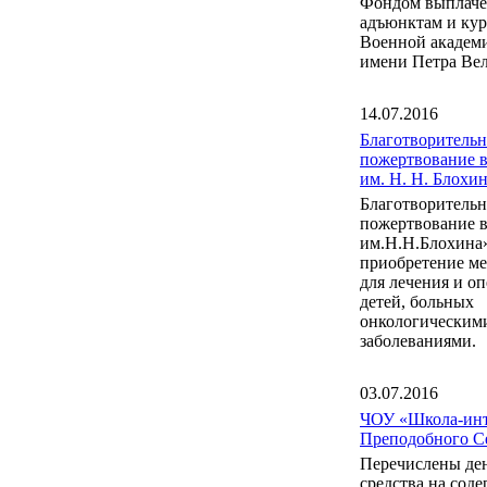
Фондом выплаче
адъюнктам и ку
Военной акаде
имени Петра Вел
14.07.2016
Благотворительн
пожертвование 
им. Н. Н. Блох
Благотворительн
пожертвование 
им.Н.Н.Блохина
приобретение м
для лечения и о
детей, больных
онкологическим
заболеваниями.
03.07.2016
ЧОУ «Школа-инт
Преподобного С
Перечислены де
средства на сод