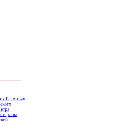
мия Ракетных
еского
Петра
стерства
ской