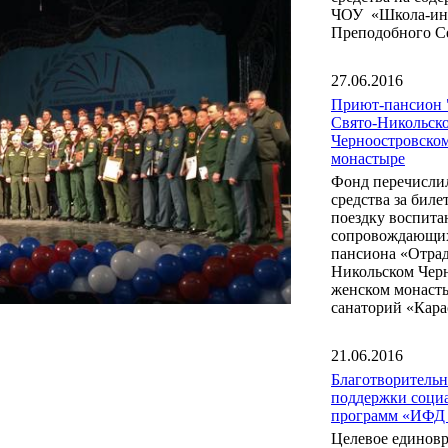
ЧОУ «Школа-инт
Преподобного С
27.06.2016
Приют-пансион 
Свято-Никольск
Черноостровско
монастыре
Фонд перечисли
средства за бил
поездку воспита
сопровождающих
пансиона «Отрад
Никольском Чер
женском монаст
санаторий «Кара
21.06.2016
Благотворитель
поддержки соци
программ «ИФД
Целевое единов