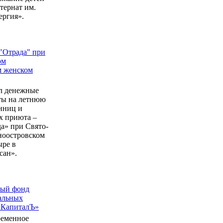
ернат им.
ергия».
"Отрада" при
ом
м женском
л денежные
еты на летнюю
нниц и
 приюта –
а» при Свято-
ноостровском
ыре в
сан».
ный фонд
альных
 КапиталЪ»
ременное