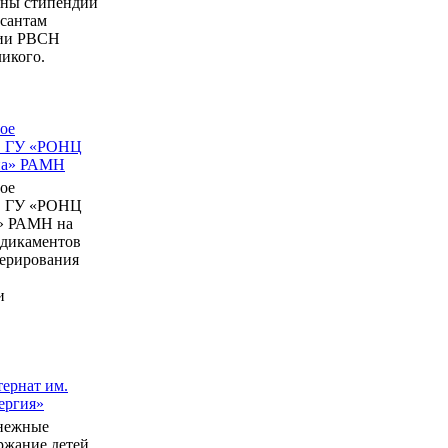
ны стипендии
рсантам
мии РВСН
икого.
ое
в ГУ «РОНЦ
ина» РАМН
ое
в ГУ «РОНЦ
» РАМН на
едикаментов
перирования
и
ернат им.
ергия»
нежные
ержание детей