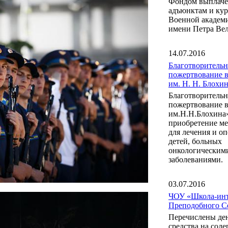
Фондом выплаче
адъюнктам и ку
Военной акаде
имени Петра Вел
14.07.2016
Благотворительн
пожертвование 
им. Н. Н. Блох
Благотворительн
пожертвование 
им.Н.Н.Блохина
приобретение м
для лечения и о
детей, больных
онкологическим
заболеваниями.
03.07.2016
ЧОУ «Школа-инт
Преподобного С
Перечислены де
средства на сод