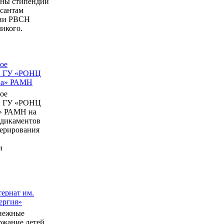
ны стипендии
рсантам
мии РВСН
икого.
ое
в ГУ «РОНЦ
ина» РАМН
ое
в ГУ «РОНЦ
» РАМН на
едикаментов
перирования
и
ернат им.
ергия»
нежные
ержание детей