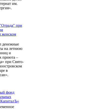
ернат им.
ергия».
"Отрада" при
ом
м женском
л денежные
еты на летнюю
нниц и
 приюта –
а» при Свято-
ноостровском
ыре в
сан».
ный фонд
альных
 КапиталЪ»
ременное