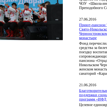
ЧОУ «Школа-инт
Преподобного С
27.06.2016
Приют-пансион 
Свято-Никольск
Черноостровско
монастыре
Фонд перечисли
средства за бил
поездку воспита
сопровождающих
пансиона «Отрад
Никольском Чер
женском монаст
санаторий «Кара
21.06.2016
Благотворитель
поддержки соци
программ «ИФД
Целевое единов