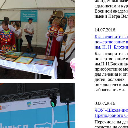
Фондом выплаче
адъюнктам и ку
Военной акаде
имени Петра Вел
14.07.2016
Благотворительн
пожертвование 
им. Н. Н. Блох
Благотворительн
пожертвование 
им.Н.Н.Блохина
приобретение м
для лечения и о
детей, больных
онкологическим
заболеваниями.
03.07.2016
ЧОУ «Школа-инт
Преподобного С
Перечислены де
средства на сод