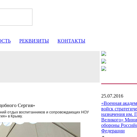
ОСТЬ
РЕКВИЗИТЫ
КОНТАКТЫ
25.07.2016
«Военная акаде
добного Сергия»
войск стратегич
ний отдых воспитанников и
сопровождающих НОУ
назначения им. 
гия»
в
Крыму.
Великого» Мини
обороны Россий
Федерации