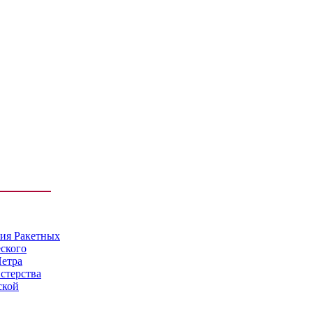
мия Ракетных
еского
Петра
стерства
ской