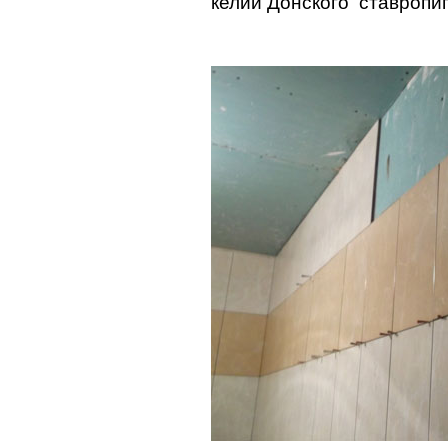
келий Донского
ставропи