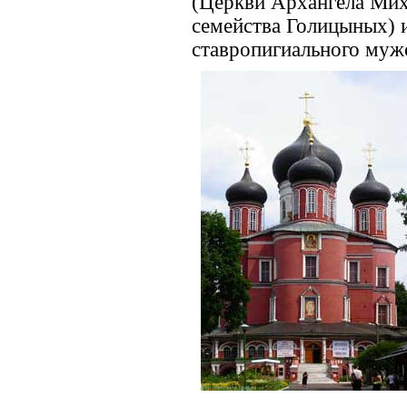
(Церкви Архангела Мих
семейства Голицыных) 
ставропигиального муж