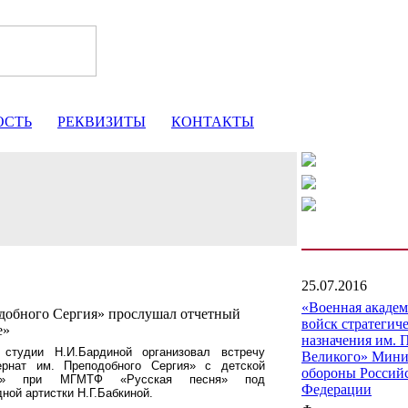
ОСТЬ
РЕКВИЗИТЫ
КОНТАКТЫ
25.07.2016
«Военная акаде
добного Сергия» прослушал отчетный
войск стратегич
е»
назначения им. 
студии Н.И.Бардиной организовал встречу
Великого» Мини
рнат им. Преподобного Сергия» с детской
обороны Россий
дие» при МГМТФ «Русская песня» под
Федерации
ой артистки Н.Г.Бабкиной.