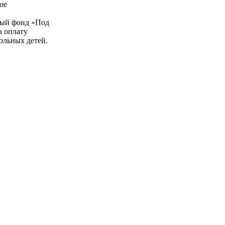
ое
в
ный фонд «Под
а оплату
ольных детей.