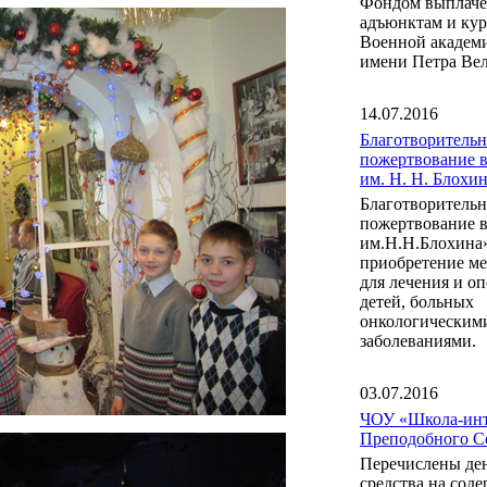
Фондом выплаче
адъюнктам и ку
Военной акаде
имени Петра Вел
14.07.2016
Благотворительн
пожертвование 
им. Н. Н. Блох
Благотворительн
пожертвование 
им.Н.Н.Блохина
приобретение м
для лечения и о
детей, больных
онкологическим
заболеваниями.
03.07.2016
ЧОУ «Школа-инт
Преподобного С
Перечислены де
средства на сод