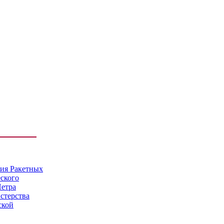
мия Ракетных
еского
Петра
стерства
ской