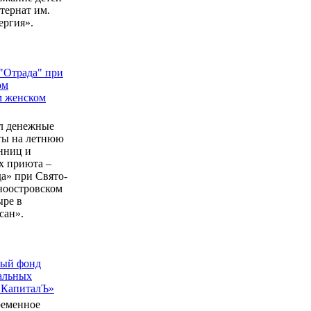
ернат им.
ергия».
"Отрада" при
ом
м женском
л денежные
еты на летнюю
нниц и
 приюта –
а» при Свято-
ноостровском
ыре в
сан».
ный фонд
альных
 КапиталЪ»
ременное