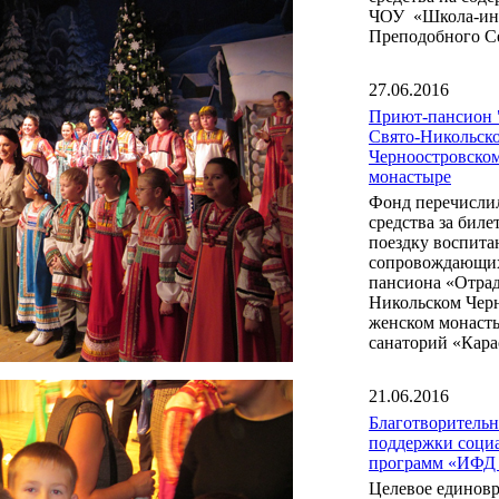
ЧОУ «Школа-инт
Преподобного С
27.06.2016
Приют-пансион 
Свято-Никольск
Черноостровско
монастыре
Фонд перечисли
средства за бил
поездку воспита
сопровождающих
пансиона «Отрад
Никольском Чер
женском монаст
санаторий «Кара
21.06.2016
Благотворитель
поддержки соци
программ «ИФД
Целевое единов