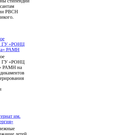
ны стипендии
рсантам
мии РВСН
икого.
ое
в ГУ «РОНЦ
ина» РАМН
ое
в ГУ «РОНЦ
» РАМН на
едикаментов
перирования
и
ернат им.
ергия»
нежные
ержание детей