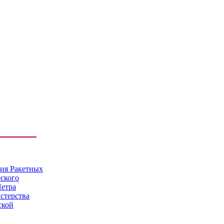
мия Ракетных
еского
Петра
стерства
ской