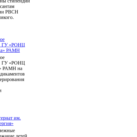
ны стипендии
рсантам
мии РВСН
икого.
ое
в ГУ «РОНЦ
ина» РАМН
ое
в ГУ «РОНЦ
» РАМН на
едикаментов
перирования
и
ернат им.
ергия»
нежные
ержание детей