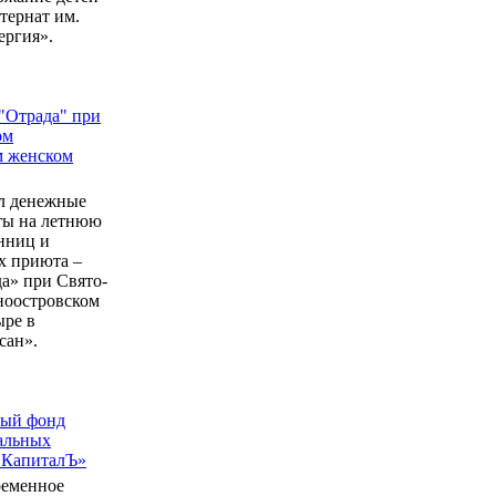
ернат им.
ергия».
"Отрада" при
ом
м женском
л денежные
еты на летнюю
нниц и
 приюта –
а» при Свято-
ноостровском
ыре в
сан».
ный фонд
альных
 КапиталЪ»
ременное