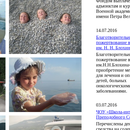
Фондом выплаче
адъюнктам и ку
Военной акаде
имени Петра Вел
14.07.2016
Благотворительн
пожертвование 
им. Н. Н. Блох
Благотворительн
пожертвование 
им.Н.Н.Блохина
приобретение м
для лечения и о
детей, больных
онкологическим
заболеваниями.
03.07.2016
ЧОУ «Школа-инт
Преподобного С
Перечислены де
средства на сод