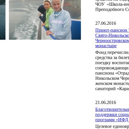
ЧОУ «Школа-инт
Преподобного С
27.06.2016
Приют-пансион 
Свято-Никольск
Черноостровско
монастыре
Фонд перечисли
средства за бил
поездку воспита
сопровождающих
пансиона «Отрад
Никольском Чер
женском монаст
санаторий «Кара
21.06.2016
Благотворитель
поддержки соци
программ «ИФД
Целевое единов